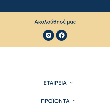
Ακολούθησέ μας


ΕΤΑΙΡΕΙΑ
Σχετικά
ΠΡΟΪΟΝΤΑ
Επικοινωνία
Blog