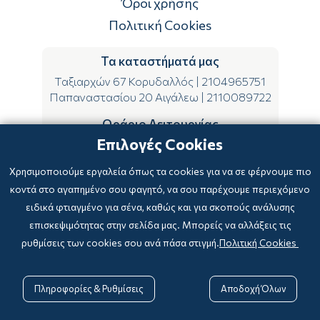
Όροι χρήσης
Πολιτική Cookies
Τα καταστήματά μας
Ταξιαρχών 67 Κορυδαλλός
|
2104965751
Παπαναστασίου 20 Αιγάλεω
|
2110089722
Ωράριο Λειτουργίας
Επιλογές Cookies
ΔΕ-ΤΕ-ΣΑ 09:00-15:00
ΤΡ-ΠΕ-ΠΑ 09:00-14:00 & 17:00-21:00
Χρησιμοποιούμε εργαλεία όπως τα cookies για να σε φέρνουμε πιο
κοντά στο αγαπημένο σου φαγητό, να σου παρέχουμε περιεχόμενο
ειδικά φτιαγμένο για σένα, καθώς και για σκοπούς ανάλυσης
επισκεψιμότητας στην σελίδα μας. Μπορείς να αλλάξεις τις
ρυθμίσεις των cookies σου ανά πάσα στιγμή.
Πολιτική Cookies
Copyright © 2024
-2026 biblioxarteboriki.gr

Powered by
|
Developed with

Πληροφορίες & Ρυθμίσεις
Αποδοχή Όλων