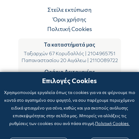
Τρόποι πληρωμής
Στείλε εκτύπωση
Επιστροφές
Όροι χρήσης
Πολιτική Cookies
Τα καταστήματά μας
Ταξιαρχών 67 Κορυδαλλός
|
2104965751
Παπαναστασίου 20 Αιγάλεω
|
2110089722
Ωράριο Λειτουργίας
Επιλογές Cookies
ΔΕ-ΤΕ-ΣΑ 09:00-15:00
ΤΡ-ΠΕ-ΠΑ 09:00-14:00 & 17:00-21:00
Χρησιμοποιούμε εργαλεία όπως τα cookies για να σε φέρνουμε πιο
κοντά στο αγαπημένο σου φαγητό, να σου παρέχουμε περιεχόμενο
ειδικά φτιαγμένο για σένα, καθώς και για σκοπούς ανάλυσης
επισκεψιμότητας στην σελίδα μας. Μπορείς να αλλάξεις τις
ρυθμίσεις των cookies σου ανά πάσα στιγμή.
Πολιτική Cookies
Copyright © 2024
-2026 biblioxarteboriki.gr

Powered by
|
Developed with
