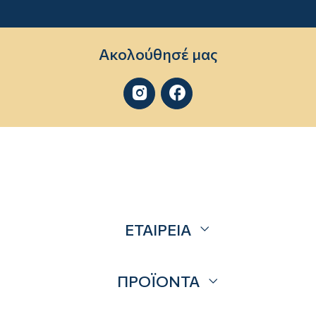
Ακολούθησέ μας


ΕΤΑΙΡΕΙΑ
Σχετικά
ΠΡΟΪΟΝΤΑ
Επικοινωνία
Blog
Προσφορές