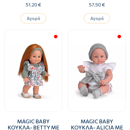
ΜΕΓΑΛΟ ΡΟΖ
ΜΠΛΟΥΖΑΚΙ ΜΕ
51.20 €
57.50 €
ΦΙΟΓΚΟ 45εκ.
ΑΣΤΕΡΑΚΙΑ ΚΑΙ
ΠΡΑΣΙΝΟ ΦΙΟΓΚΟ
Αγορά
Αγορά
47εκ
MAGIC BABY
MAGIC BABY
ΚΟΥΚΛΑ- BETTY ΜΕ
ΚΟΥΚΛΑ- ALICIA ΜΕ