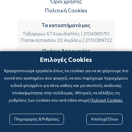
Όροι χρήσης
Πολιτική Cookies
Τα καταστήματά μας
Ταξιαρχών 67 Κορυδαλλός
|
2104965751
Παπαναστασίου 20 Αιγάλεω
|
2110089722
Ωράριο Λειτουργίας
Επιλογές Cookies
ΔΕ-ΤΕ-ΣΑ 09:00-15:00
ΤΡ-ΠΕ-ΠΑ 09:00-14:00 & 17:00-21:00
Χρησιμοποιούμε εργαλεία όπως τα cookies για να σε φέρνουμε πιο
κοντά στο αγαπημένο σου φαγητό, να σου παρέχουμε περιεχόμενο
ειδικά φτιαγμένο για σένα, καθώς και για σκοπούς ανάλυσης
επισκεψιμότητας στην σελίδα μας. Μπορείς να αλλάξεις τις
ρυθμίσεις των cookies σου ανά πάσα στιγμή.
Πολιτική Cookies
Copyright © 2024
-2026 biblioxarteboriki.gr

Powered by
|
Developed with

Πληροφορίες & Ρυθμίσεις
Αποδοχή Όλων