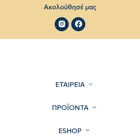
Ακολούθησέ μας


ΕΤΑΙΡΕΙΑ
Σχετικά
ΠΡΟΪΟΝΤΑ
Επικοινωνία
Blog
Προσφορές
ESHOP
Brands