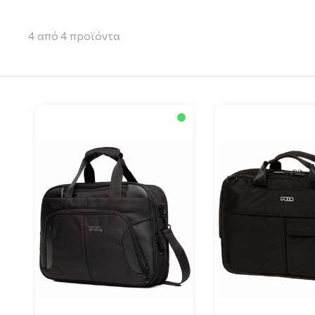
4
από
4
προϊόντα