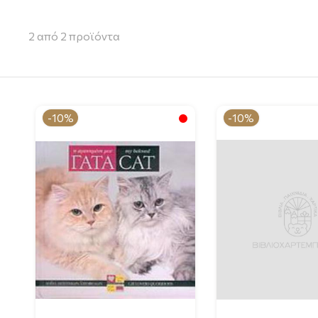
2
από
2
προϊόντα
-10%
-10%