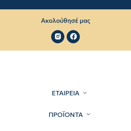
Ακολούθησέ μας


ΕΤΑΙΡΕΙΑ
Σχετικά
ΠΡΟΪΟΝΤΑ
Επικοινωνία
Blog
Προσφορές