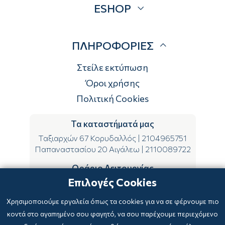
ESHOP
Brands
Λογαριασμός
ΠΛΗΡΟΦΟΡΙΕΣ
Τρόποι αποστολής
Τρόποι πληρωμής
Στείλε εκτύπωση
Επιστροφές
Όροι χρήσης
Πολιτική Cookies
Τα καταστήματά μας
Ταξιαρχών 67 Κορυδαλλός
|
2104965751
Παπαναστασίου 20 Αιγάλεω
|
2110089722
Ωράριο Λειτουργίας
Επιλογές Cookies
ΔΕ-ΤΕ-ΣΑ 09:00-15:00
ΤΡ-ΠΕ-ΠΑ 09:00-14:00 & 17:00-21:00
Χρησιμοποιούμε εργαλεία όπως τα cookies για να σε φέρνουμε πιο
κοντά στο αγαπημένο σου φαγητό, να σου παρέχουμε περιεχόμενο