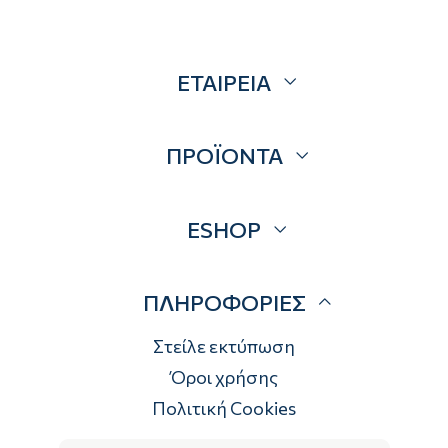
ΕΤΑΙΡΕΙΑ
Σχετικά
ΠΡΟΪΟΝΤΑ
Επικοινωνία
Blog
Προσφορές
ESHOP
Brands
Λογαριασμός
ΠΛΗΡΟΦΟΡΙΕΣ
Τρόποι αποστολής
Τρόποι πληρωμής
Στείλε εκτύπωση
Επιστροφές
Όροι χρήσης
Πολιτική Cookies