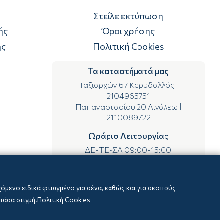
Στείλε εκτύπωση
ής
Όροι χρήσης
ής
Πολιτική Cookies
Τα καταστήματά μας
Ταξιαρχών 67 Κορυδαλλός
|
2104965751
Παπαναστασίου 20 Αιγάλεω
|
2110089722
Ωράριο Λειτουργίας
ΔΕ-ΤΕ-ΣΑ 09:00-15:00
ΤΡ-ΠΕ-ΠΑ 09:00-14:00 & 17:00-21:00
μενο ειδικά φτιαγμένο για σένα, καθώς και για σκοπούς
πάσα στιγμή.
Πολιτική Cookies