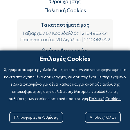
Όροι χρήσης
Πολιτική Cookies
Τα καταστήματά μας
Ταξιαρχών 67 Κορυδαλλός
|
2104965751
Παπαναστασίου 20 Αιγάλεω
|
2110089722
Ωράριο Λειτουργίας
Επιλογές Cookies
ΔΕ-ΤΕ-ΣΑ 09:00-15:00
ΤΡ-ΠΕ-ΠΑ 09:00-14:00 & 17:00-21:00
Χρησιμοποιούμε εργαλεία όπως τα cookies για να σε φέρνουμε πιο
κοντά στο αγαπημένο σου φαγητό, να σου παρέχουμε περιεχόμενο
ειδικά φτιαγμένο για σένα, καθώς και για σκοπούς ανάλυσης
επισκεψιμότητας στην σελίδα μας. Μπορείς να αλλάξεις τις
ρυθμίσεις των cookies σου ανά πάσα στιγμή.
Πολιτική Cookies
Copyright © 2024
-2026 biblioxarteboriki.gr

Powered by
|
Developed with

Πληροφορίες & Ρυθμίσεις
Αποδοχή Όλων