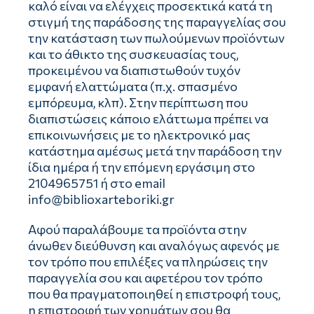
καλό είναι να ελέγχεις προσεκτικά κατά τη
στιγμή της παράδοσης της παραγγελίας σου
την κατάσταση των πωλούμενων προϊόντων
και το άθικτο της συσκευασίας τους,
προκειμένου να διαπιστωθούν τυχόν
εμφανή ελαττώματα (π.χ. σπασμένο
εμπόρευμα, κλπ). Στην περίπτωση που
διαπιστώσεις κάποιο ελάττωμα πρέπει να
επικοινωνήσεις με το ηλεκτρονικό μας
κατάστημα αμέσως μετά την παράδοση την
ίδια ημέρα ή την επόμενη εργάσιμη στο
2104965751 ή στο email
info@biblioxarteboriki.gr
Αφού παραλάβουμε τα προϊόντα στην
άνωθεν διεύθυνση και αναλόγως αφενός με
τον τρόπο που επιλέξες να πληρώσεις την
παραγγελία σου και αφετέρου τον τρόπο
που θα πραγματοποιηθεί η επιστροφή τους,
η επιστροφή των χρημάτων σου θα