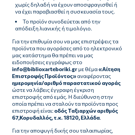
χωρίς δηλαδή να έχουν αποσφραγισθεί ή
να έχει παραβιασθεί η συσκευασία τους.
Το προϊόν συνοδεύεται από την
απόδειξη λιανικής ή τιμολόγιο.
Για την επιθυμία σου να μας επιστρέψεις τα
προϊόντα που αγοράσες από το ηλεκτρονικό
μας κατάστημα θα πρέπει να μας
ειδοποιήσεις εγγράφως στο
info@biblioxarteboriki.gr
με θέμα
«Αίτηση
Επιστροφής Προϊόντος»
αναφέροντας
ημερομηνία/αριθμό παραστατικού αγοράς
ώστε να λάβεις έγγραφη έγκριση
επιστροφής από εμάς. Η διεύθυνση στην
οποία πρέπει να σταλούν τα προϊόντα προς
επιστροφή είναι:
οδός Ταξιαρχών αριθμός
67,Κορυδαλλός, τ.κ. 18120, Ελλάδα
.
Για την αποφυγή δικής σου ταλαιπωρίας,