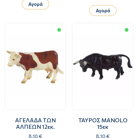
Αγορά
Αγορά
ΑΓΕΛΑΔΑ ΤΩΝ
ΤΑΥΡΟΣ MANOLO
ΑΛΠΕΩΝ 12εκ.
15εκ
8.10 €
8.10 €