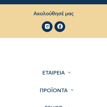
Ακολούθησέ μας


ΕΤΑΙΡΕΙΑ
Σχετικά
ΠΡΟΪΟΝΤΑ
Επικοινωνία
Blog
Προσφορές