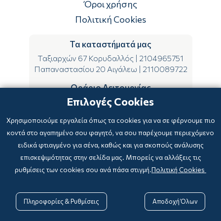
Όροι χρήσης
Πολιτική Cookies
Τα καταστήματά μας
Ταξιαρχών 67 Κορυδαλλός
|
2104965751
Παπαναστασίου 20 Αιγάλεω
|
2110089722
Ωράριο Λειτουργίας
Επιλογές Cookies
ΔΕ-ΤΕ-ΣΑ 09:00-15:00
ΤΡ-ΠΕ-ΠΑ 09:00-14:00 & 17:00-21:00
Χρησιμοποιούμε εργαλεία όπως τα cookies για να σε φέρνουμε πιο
κοντά στο αγαπημένο σου φαγητό, να σου παρέχουμε περιεχόμενο
ειδικά φτιαγμένο για σένα, καθώς και για σκοπούς ανάλυσης
επισκεψιμότητας στην σελίδα μας. Μπορείς να αλλάξεις τις
ρυθμίσεις των cookies σου ανά πάσα στιγμή.
Πολιτική Cookies
Copyright © 2024
-2026 biblioxarteboriki.gr

Powered by
|
Developed with

Πληροφορίες & Ρυθμίσεις
Αποδοχή Όλων