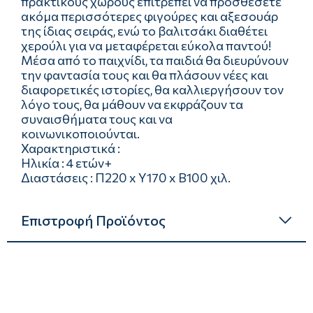
πρακτικούς χώρους επιτρέπει να προσθέσετε
ακόμα περισσότερες φιγούρες και αξεσουάρ
της ίδιας σειράς, ενώ το βαλιτσάκι διαθέτει
χερούλι για να μεταφέρεται εύκολα παντού!
Μέσα από το παιχνίδι, τα παιδιά θα διευρύνουν
την φαντασία τους και θα πλάσουν νέες και
διαφορετικές ιστορίες, θα καλλιεργήσουν τον
λόγο τους, θα μάθουν να εκφράζουν τα
συναισθήματα τους και να
κοινωνικοποιούνται.
Χαρακτηριστικά :
Ηλικία : 4 ετών+
Διαστάσεις : Π220 x Υ170 x Β100 χιλ.
Επιστροφή Προϊόντος