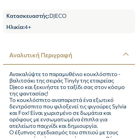
Κατασκευαστής
:
DJECO
Ηλικία
:
4+
Αναλυτική Περιγραφή
Ανακαλύψτε το παραμυθένιο κουκλόσπιτο -
βαλιτσάκι της σειράς Tinyly της εταιρείας
Djeco και ξεκινήστε το ταξίδι σας στον κόσμο
της φαντασίας!
Το κουκλόσπιτο αναπαριστά ένα εξωτικό
δεντρόσπιτο που φιλοξενεί τις φιγούρες Sylvia
και Fox! Είναι χωρισμένο σε δωμάτια και
ορόφους με ενσωματωμένα έπιπλα για
ατελείωτο παιχνίδι και δημιουργία.
Ο έξυπνος σχεδιασμός του σπιτιού με τους