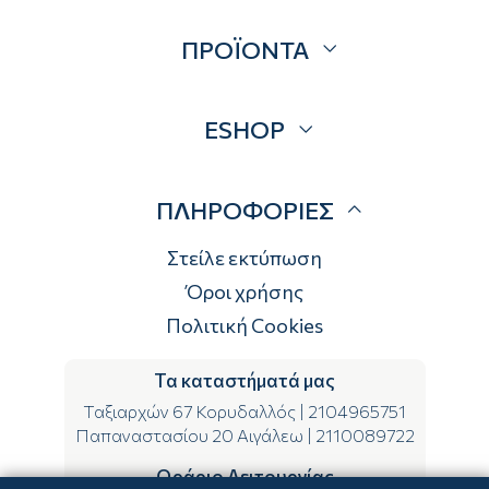
Σχετικά
ΠΡΟΪΟΝΤΑ
Επικοινωνία
Blog
Προσφορές
ESHOP
Brands
Λογαριασμός
ΠΛΗΡΟΦΟΡΙΕΣ
Τρόποι αποστολής
Τρόποι πληρωμής
Στείλε εκτύπωση
Επιστροφές
Όροι χρήσης
Πολιτική Cookies
Τα καταστήματά μας
Ταξιαρχών 67 Κορυδαλλός
|
2104965751
Παπαναστασίου 20 Αιγάλεω
|
2110089722
Ωράριο Λειτουργίας