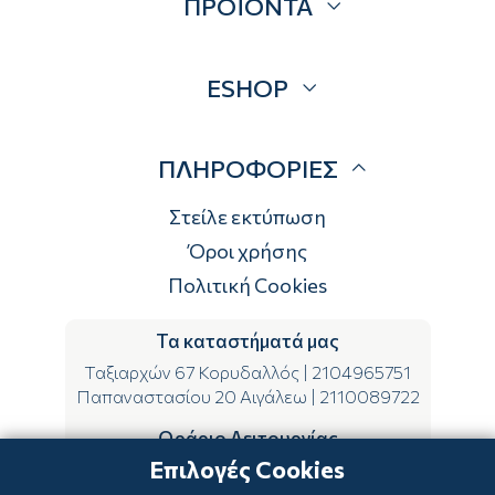
ΠΡΟΪΟΝΤΑ
Επικοινωνία
Blog
Προσφορές
ESHOP
Brands
Λογαριασμός
ΠΛΗΡΟΦΟΡΙΕΣ
Τρόποι αποστολής
Τρόποι πληρωμής
Στείλε εκτύπωση
Επιστροφές
Όροι χρήσης
Πολιτική Cookies
Τα καταστήματά μας
Ταξιαρχών 67 Κορυδαλλός
|
2104965751
Παπαναστασίου 20 Αιγάλεω
|
2110089722
Ωράριο Λειτουργίας
Επιλογές Cookies
ΔΕ-ΤΕ-ΣΑ 09:00-15:00
ΤΡ-ΠΕ-ΠΑ 09:00-14:00 & 17:00-21:00