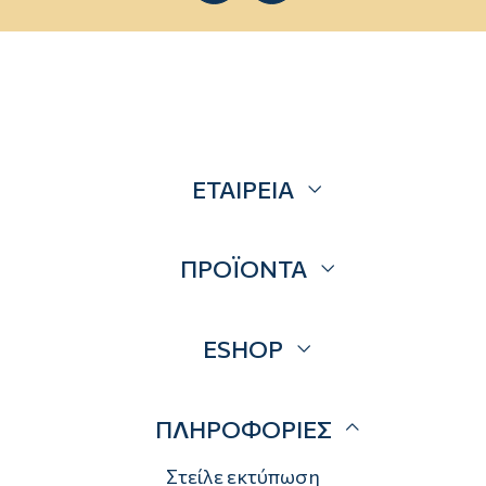
ΕΤΑΙΡΕΙΑ
Σχετικά
ΠΡΟΪΟΝΤΑ
Επικοινωνία
Blog
Προσφορές
ESHOP
Brands
Λογαριασμός
ΠΛΗΡΟΦΟΡΙΕΣ
Τρόποι αποστολής
Τρόποι πληρωμής
Στείλε εκτύπωση