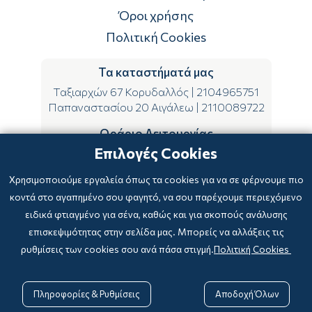
Επιστροφές
Όροι χρήσης
Πολιτική Cookies
Τα καταστήματά μας
Ταξιαρχών 67 Κορυδαλλός
|
2104965751
Παπαναστασίου 20 Αιγάλεω
|
2110089722
Ωράριο Λειτουργίας
Επιλογές Cookies
ΔΕ-ΤΕ-ΣΑ 09:00-15:00
ΤΡ-ΠΕ-ΠΑ 09:00-14:00 & 17:00-21:00
Χρησιμοποιούμε εργαλεία όπως τα cookies για να σε φέρνουμε πιο
κοντά στο αγαπημένο σου φαγητό, να σου παρέχουμε περιεχόμενο
ειδικά φτιαγμένο για σένα, καθώς και για σκοπούς ανάλυσης
επισκεψιμότητας στην σελίδα μας. Μπορείς να αλλάξεις τις
ρυθμίσεις των cookies σου ανά πάσα στιγμή.
Πολιτική Cookies
Copyright © 2024
-2026 biblioxarteboriki.gr

Powered by
|
Developed with

Πληροφορίες & Ρυθμίσεις
Αποδοχή Όλων