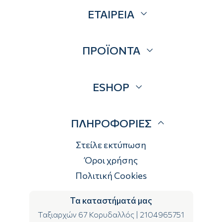
ΕΤΑΙΡΕΙΑ
Σχετικά
ΠΡΟΪΟΝΤΑ
Επικοινωνία
Blog
Προσφορές
ESHOP
Brands
Λογαριασμός
ΠΛΗΡΟΦΟΡΙΕΣ
Τρόποι αποστολής
Τρόποι πληρωμής
Στείλε εκτύπωση
Επιστροφές
Όροι χρήσης
Πολιτική Cookies
Τα καταστήματά μας
Ταξιαρχών 67 Κορυδαλλός
|
2104965751