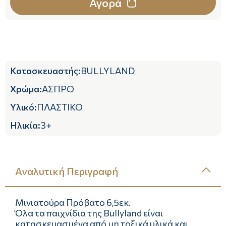
Αγορά
Κατασκευαστής
:
BULLYLAND
Χρώμα
:
ΑΣΠΡΟ
Υλικό
:
ΠΛΑΣΤΙΚΟ
Ηλικία
:
3+
Αναλυτική Περιγραφή
Μινιατούρα Πρόβατο 6,5εκ.
Όλα τα παιχνίδια της Bullyland είναι
κατασκευασμένα από μη τοξικά υλικά και