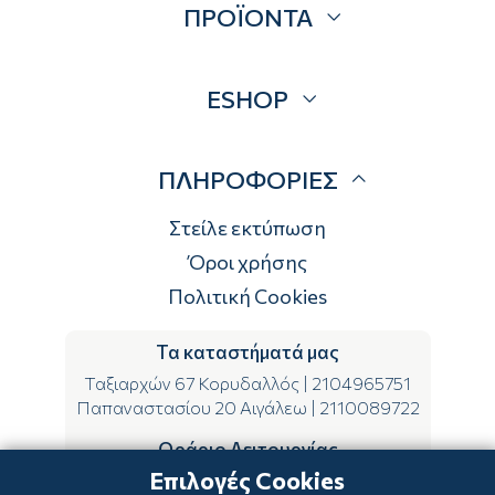
ΠΡΟΪΟΝΤΑ
Επικοινωνία
Blog
Προσφορές
ESHOP
Brands
Λογαριασμός
ΠΛΗΡΟΦΟΡΙΕΣ
Τρόποι αποστολής
Τρόποι πληρωμής
Στείλε εκτύπωση
Επιστροφές
Όροι χρήσης
Πολιτική Cookies
Τα καταστήματά μας
Ταξιαρχών 67 Κορυδαλλός
|
2104965751
Παπαναστασίου 20 Αιγάλεω
|
2110089722
Ωράριο Λειτουργίας
Επιλογές Cookies
ΔΕ-ΤΕ-ΣΑ 09:00-15:00