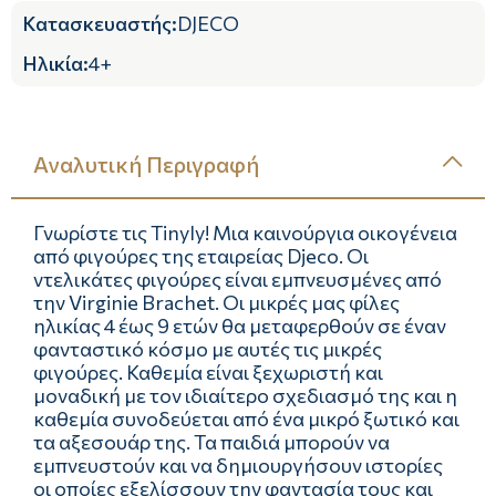
Κατασκευαστής
:
DJECO
Ηλικία
:
4+
Αναλυτική Περιγραφή
Γνωρίστε τις Tinyly! Μια καινούργια οικογένεια
από φιγούρες της εταιρείας Djeco. Οι
ντελικάτες φιγούρες είναι εμπνευσμένες από
την Virginie Brachet. Οι μικρές μας φίλες
ηλικίας 4 έως 9 ετών θα μεταφερθούν σε έναν
φανταστικό κόσμο με αυτές τις μικρές
φιγούρες. Καθεμία είναι ξεχωριστή και
μοναδική με τον ιδιαίτερο σχεδιασμό της και η
καθεμία συνοδεύεται από ένα μικρό ξωτικό και
τα αξεσουάρ της. Τα παιδιά μπορούν να
εμπνευστούν και να δημιουργήσουν ιστορίες
οι οποίες εξελίσσουν την φαντασία τους και