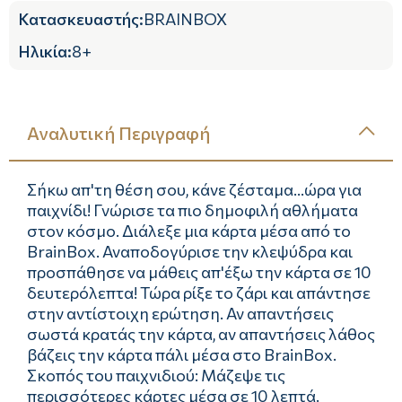
Κατασκευαστής
:
BRAINBOX
Ηλικία
:
8+
Αναλυτική Περιγραφή
Σήκω απ'τη θέση σου, κάνε ζέσταμα...ώρα για
παιχνίδι! Γνώρισε τα πιο δημοφιλή αθλήματα
στον κόσμο. Διάλεξε μια κάρτα μέσα από το
BrainBox. Αναποδογύρισε την κλεψύδρα και
προσπάθησε να μάθεις απ'έξω την κάρτα σε 10
δευτερόλεπτα! Τώρα ρίξε το ζάρι και απάντησε
στην αντίστοιχη ερώτηση. Αν απαντήσεις
σωστά κρατάς την κάρτα, αν απαντήσεις λάθος
βάζεις την κάρτα πάλι μέσα στο BrainBox.
Σκοπός του παιχνιδιού: Μάζεψε τις
περισσότερες κάρτες μέσα σε 10 λεπτά.