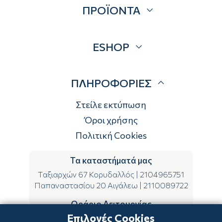
ΠΡΟΪΟΝΤΑ
Επικοινωνία
Blog
Προσφορές
ESHOP
Brands
Λογαριασμός
ΠΛΗΡΟΦΟΡΙΕΣ
Τρόποι αποστολής
Τρόποι πληρωμής
Στείλε εκτύπωση
Επιστροφές
Όροι χρήσης
Πολιτική Cookies
Τα καταστήματά μας
Ταξιαρχών 67 Κορυδαλλός
|
2104965751
Παπαναστασίου 20 Αιγάλεω
|
2110089722
Ωράριο Λειτουργίας
Επιλογές Cookies
ΔΕ-ΤΕ-ΣΑ 09:00-15:00