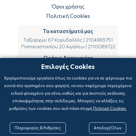
Επιστροφές
Όροι χρήσης
Πολιτική Cookies
Τα καταστήματά μας
Ταξιαρχών 67 Κορυδαλλός
|
2104965751
Παπαναστασίου 20 Αιγάλεω
|
2110089722
Ωράριο Λειτουργίας
Επιλογές Cookies
ΔΕ-ΤΕ-ΣΑ 09:00-15:00
ΤΡ-ΠΕ-ΠΑ 09:00-14:00 & 17:00-21:00
Χρησιμοποιούμε εργαλεία όπως τα cookies για να σε φέρνουμε πιο
κοντά στο αγαπημένο σου φαγητό, να σου παρέχουμε περιεχόμενο
ειδικά φτιαγμένο για σένα, καθώς και για σκοπούς ανάλυσης
επισκεψιμότητας στην σελίδα μας. Μπορείς να αλλάξεις τις
ρυθμίσεις των cookies σου ανά πάσα στιγμή.
Πολιτική Cookies
Copyright © 2024
-2026 biblioxarteboriki.gr

Powered by
|
Developed with

Πληροφορίες & Ρυθμίσεις
Αποδοχή Όλων