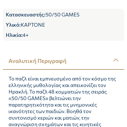
Κατασκευαστής
:
50/50 GAMES
Υλικό
:
ΚΑΡΤΟΝΕ
Ηλικία
:
4+
Αναλυτική Περιγραφή
Το παζλ είναι εμπνευσμένο από τον κόσμο της
ελληνικής μυθολογίας και απεικονίζει τον
Ηρακλή. Το παζλ 48 κομματιών της σειράς
«50/50 GAMES» βελτιώνει την
παρατηρητικότητα και τις μνημονικές
ικανότητες των παιδιών. Βοηθά τον
συντονισμό xεριών και ματιών, την
αναγνώριση σxημάτων και τις κινητικές