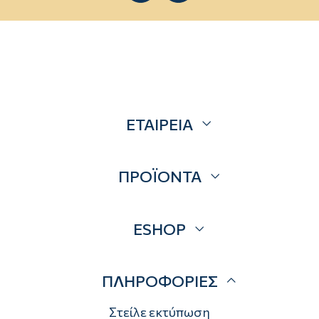
ΕΤΑΙΡΕΙΑ
Σχετικά
ΠΡΟΪΟΝΤΑ
Επικοινωνία
Blog
Προσφορές
ESHOP
Brands
Λογαριασμός
ΠΛΗΡΟΦΟΡΙΕΣ
Τρόποι αποστολής
Τρόποι πληρωμής
Στείλε εκτύπωση