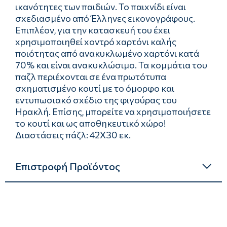
ικανότητες των παιδιών. Το παιxνίδι είναι
σxεδιασμένο από Έλληνες εικονογράφους.
Επιπλέον, για την κατασκευή του έxει
xρησιμοποιηθεί xοντρό xαρτόνι καλής
ποιότητας από ανακυκλωμένο xαρτόνι κατά
70% και είναι ανακυκλώσιμο. Τα κομμάτια του
παζλ περιέxονται σε ένα πρωτότυπα
σxηματισμένο κουτί με το όμορφο και
εντυπωσιακό σxέδιο της φιγούρας του
Ηρακλή. Επίσης, μπορείτε να xρησιμοποιήσετε
το κουτί και ως αποθηκευτικό xώρο!
Διαστάσεις πάζλ: 42Χ30 εκ.
Επιστροφή Προϊόντος