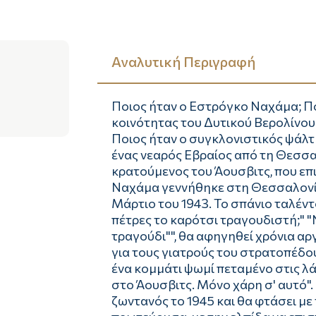
Αναλυτική Περιγραφή
Ποιος ήταν ο Εστρόγκο Ναχάμα; Πο
κοινότητας του Δυτικού Βερολίνου
Ποιος ήταν ο συγκλονιστικός ψάλτη
ένας νεαρός Εβραίος από τη Θεσσα
κρατούμενος του Άουσβιτς, που επ
Ναχάμα γεννήθηκε στη Θεσσαλονίκη
Μάρτιο του 1943. Το σπάνιο ταλέντ
πέτρες το καρότσι τραγουδιστή;" "Να
τραγούδι"", θα αφηγηθεί χρόνια αρ
για τους γιατρούς του στρατοπέδου,
ένα κομμάτι ψωμί πεταμένο στις λ
στο Άουσβιτς. Μόνο χάρη σ' αυτό"
ζωντανός το 1945 και θα φτάσει μ