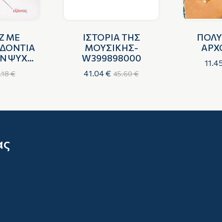
Ζ ΜΕ
ΙΣΤΟΡΙΑ ΤΗΣ
ΠΟΛΥ
 ΔΟΝΤΙΑ
ΜΟΥΣΙΚΗΣ-
ΑΡΧ
ΗΝ ΨΥΧΗ
W399898000
11.4
ΥΡΩΝ
41.04 €
.18 €
45.60 €
ας