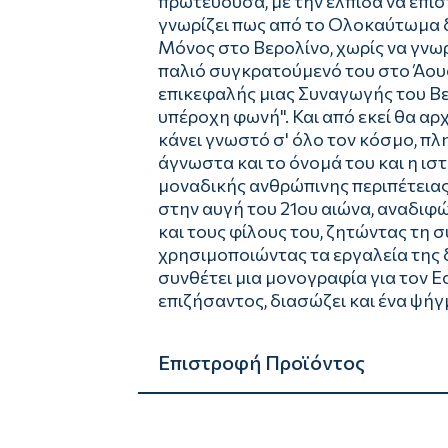
πρωτεύουσα, με την ελπίδα να επισ
γνωρίζει πως από το Ολοκαύτωμα δε
Μόνος στο Βερολίνο, χωρίς να γνωρ
παλιό συγκρατούμενό του στο Άουσ
επικεφαλής μιας Συναγωγής του Βε
υπέροχη φωνή". Και από εκεί θα αρ
κάνει γνωστό σ' όλο τον κόσμο, πλ
άγνωστα και το όνομά του και η ισ
μοναδικής ανθρώπινης περιπέτειας
στην αυγή του 21ου αιώνα, αναδιφώ
και τους φίλους του, ζητώντας τη 
χρησιμοποιώντας τα εργαλεία της
συνθέτει μια μονογραφία για τον Ε
επιζήσαντος, διασώζει και ένα ψή
Επιστροφή Προϊόντος