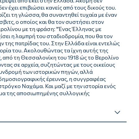
τρέψει από εκεί στην Ελλάδα. Ακόμη δεν
ν έχει επιβιώσει κανείς από τους δικούς του.
ίζει τη γλώσσα, θα συναντηθεί τυχαία με έναν
βιτς, ο οποίος και θα τον συστήσει στον
ρολίνου με τη φράση: "Ένας Έλληνας με
χίσει η λαμπρή του σταδιοδρομία, που θα τον
ην της πατρίδας του. Στην Ελλάδα είναι εντελώς
τορία του. Ακολουθώντας τα ίχνη αυτής της
, από τη Θεσσαλονίκη του 1918 ώς το Βερολίνο
ντας σε αρχεία, συζητώντας με τους οικείους
συνδρομή των ιστορικών πηγών, αλλά
 δημοσιογραφικής έρευνας, η συγγραφέας
στρόγκο Ναχάμα. Και μαζί με την ιστορία ενός
γμα της αποσιωπημένης συλλογικής