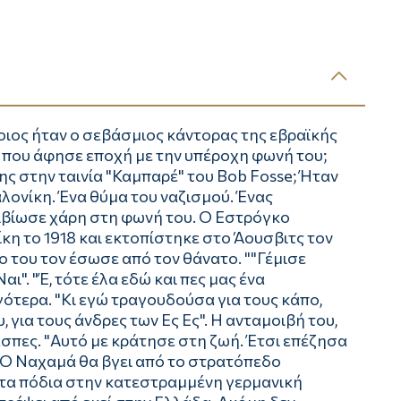
ιος ήταν ο σεβάσμιος κάντορας της εβραϊκής
 που άφησε εποχή με την υπέροχη φωνή του;
ς στην ταινία "Καμπαρέ" του Bob Fosse; Ήταν
λονίκη. Ένα θύμα του ναζισμού. Ένας
ιβίωσε χάρη στη φωνή του. Ο Εστρόγκο
 το 1918 και εκτοπίστηκε στο Άουσβιτς τον
ο του τον έσωσε από τον θάνατο. ""Γέμισε
ι". "Έ, τότε έλα εδώ και πες μας ένα
γότερα. "Κι εγώ τραγουδούσα για τους κάπο,
 για τους άνδρες των Ες Ες". Η ανταμοιβή του,
άσπες. "Αυτό με κράτησε στη ζωή. Έτσι επέζησα
. Ο Ναχαμά θα βγει από το στρατόπεδο
ε τα πόδια στην κατεστραμμένη γερμανική