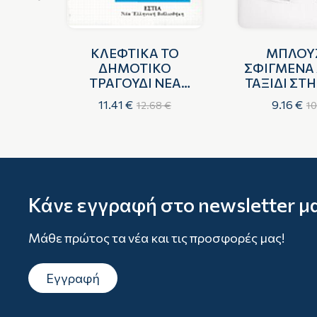
CK
ΚΛΕΦΤΙΚΑ ΤΟ
ΜΠΛΟΥ
LL
ΔΗΜΟΤΙΚΟ
ΣΦΙΓΜΕΝΑ
4-
ΤΡΑΓΟΥΔΙ ΝΕΑ
ΤΑΞΙΔΙ ΣΤ
ΕΛΛΗΝΙΚΗ
ΤΩΝ ΜΑ
11.41 €
9.16 €
€
12.68 €
10
ΣΕ
ΒΙΒΛΙΟΘΗΚΗ
ΓΜΕΣ
ΟΥΣ
Κάνε εγγραφή στο newsletter μ
Μάθε πρώτος τα νέα και τις προσφορές μας!
Εγγραφή