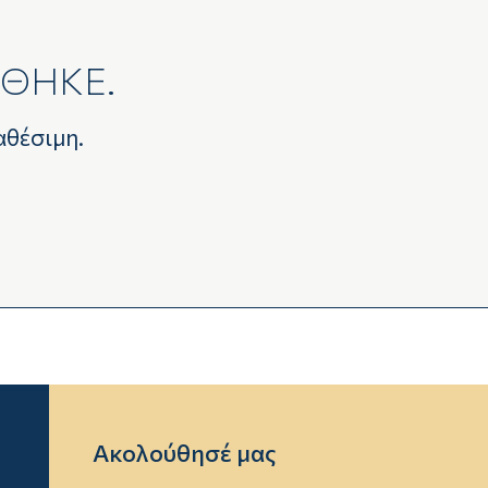
ΕΘΗΚΕ.
αθέσιμη.
Ακολούθησέ μας