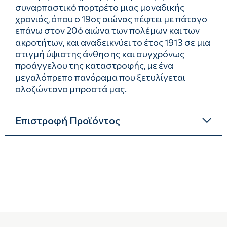
συναρπαστικό πορτρέτο μιας μοναδικής
χρονιάς, όπου ο 19ος αιώνας πέφτει με πάταγο
επάνω στον 20ό αιώνα των πολέμων και των
ακροτήτων, και αναδεικνύει το έτος 1913 σε μια
στιγμή ύψιστης άνθησης και συγχρόνως
προάγγελου της καταστροφής, με ένα
μεγαλόπρεπο πανόραμα που ξετυλίγεται
ολοζώντανο μπροστά μας.
Επιστροφή Προϊόντος