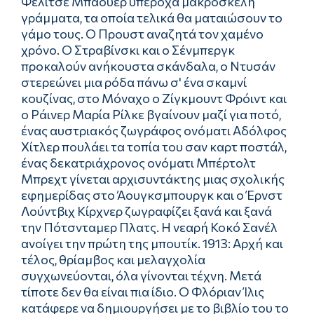
Φελίτσε Μπάουερ υπέροχα μακροσκελή
γράμματα, τα οποία τελικά θα ματαιώσουν το
γάμο τους. Ο Προυστ αναζητά τον χαμένο
χρόνο. Ο Στραβίνσκι και ο Σένμπεργκ
προκαλούν ανήκουστα σκάνδαλα, ο Ντυσάν
στερεώνει μια ρόδα πάνω σ' ένα σκαμνί
κουζίνας, στο Μόναχο ο Ζίγκμουντ Φρόιντ και
ο Ράινερ Μαρία Ρίλκε βγαίνουν μαζί για ποτό,
ένας αυστριακός ζωγράφος ονόματι Αδόλφος
Χίτλερ πουλάει τα τοπία του σαν καρτ ποστάλ,
ένας δεκατριάχρονος ονόματι Μπέρτολτ
Μπρεχτ γίνεται αρχισυντάκτης μιας σχολικής
εφημερίδας στο Άουγκσμπουργκ και ο Έρνστ
Λούντβιχ Κίρχνερ ζωγραφίζει ξανά και ξανά
την Πότσνταμερ Πλατς. Η νεαρή Κοκό Σανέλ
ανοίγει την πρώτη της μπουτίκ. 1913: Αρχή και
τέλος, θρίαμβος και μελαγχολία
συγχωνεύονται, όλα γίνονται τέχνη. Μετά
τίποτε δεν θα είναι πια ίδιο. Ο Φλόριαν Ίλις
κατάφερε να δημιουργήσει με το βιβλίο του το