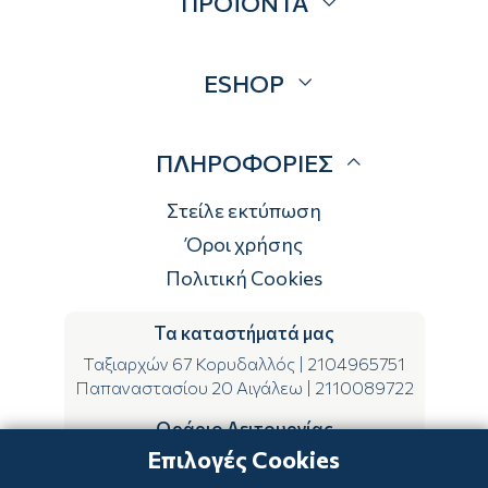
ΠΡΟΪΟΝΤΑ
Επικοινωνία
Blog
Προσφορές
ESHOP
Brands
Λογαριασμός
ΠΛΗΡΟΦΟΡΙΕΣ
Τρόποι αποστολής
Τρόποι πληρωμής
Στείλε εκτύπωση
Επιστροφές
Όροι χρήσης
Πολιτική Cookies
Τα καταστήματά μας
Ταξιαρχών 67 Κορυδαλλός
|
2104965751
Παπαναστασίου 20 Αιγάλεω
|
2110089722
Ωράριο Λειτουργίας
Επιλογές Cookies
ΔΕ-ΤΕ-ΣΑ 09:00-15:00
ΤΡ-ΠΕ-ΠΑ 09:00-14:00 & 17:00-21:00