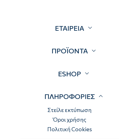
ΕΤΑΙΡΕΙΑ
Σχετικά
ΠΡΟΪΟΝΤΑ
Επικοινωνία
Blog
Προσφορές
ESHOP
Brands
Λογαριασμός
ΠΛΗΡΟΦΟΡΙΕΣ
Τρόποι αποστολής
Τρόποι πληρωμής
Στείλε εκτύπωση
Επιστροφές
Όροι χρήσης
Πολιτική Cookies