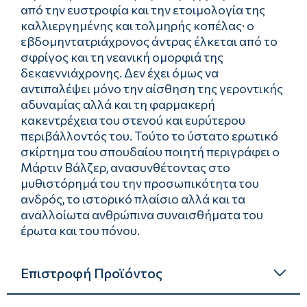
από την ευστροφία και την ετοιμολογία της
καλλιεργημένης και τολμηρής κοπέλας· ο
εβδομηντατριάχρονος άντρας έλκεται από το
σφρίγος και τη νεανική ομορφιά της
δεκαεννιάχρονης. Δεν έχει όμως να
αντιπαλέψει μόνο την αίσθηση της γεροντικής
αδυναμίας αλλά και τη φαρμακερή
κακεντρέχεια του στενού και ευρύτερου
περιβάλλοντός του. Τούτο το ύστατο ερωτικό
σκίρτημα του σπουδαίου ποιητή περιγράφει ο
Μάρτιν Βάλζερ, ανασυνθέτοντας στο
μυθιστόρημά του την προσωπικότητα του
ανδρός, το ιστορικό πλαίσιο αλλά και τα
αναλλοίωτα ανθρώπινα συναισθήματα του
έρωτα και του πόνου.
Επιστροφή Προϊόντος