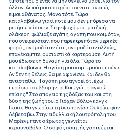
τίποτε που ο ένας να μην θέλει να μάθει για τον
άλλον. Αφού μου επιτρέπεται να σ' αγαπώ,
είμαι αθάνατος. Μόνο τότε. Τώρα
καταλαβαίνω γιατί ποτέ μου δεν μπόρεσα να
μισήσω κάποιον. Στην ψυχή μου, μια ζωή
ολάκερη, φώλιαζε αγάπη, αγάπη που κοιμόταν,
που ονειρευόταν, που παρεκτρεπόταν μερικές
φορές, ονομαζόταν έτσι, ονομαζόταν αλλιώς,
επανέκαμπτε, ουσιαστικά καρτερούσε. Αυτή
μου έδωσε τη δύναμη για όλα. Τώρα το
καταλαβαίνω: Η αγάπη μου καρτερούσε εσένα.
Αν δεν τη θέλεις, θα με αφανίσει. Και δεν θα
αντισταθώ. Η αγάπη μου αγνοεί ότι έχω
περάσει τα εβδομήντα. Και εγώ το αγνοώ
επίσης." Στο απόγειο της δόξας του και στη
δύση της ζωής του, ο Γιόχαν Βόλφγκανγκ
Γκαίτε θα γνωρίσει τη δεσποινίδα Ουλρίκε φον
Λέβετσβω. Στην ειδυλλιακή λουτρόπολη του
Μαρίενμπαντ ο έρωτας γεννιέται
κεραυνοβόλα. Ο σοφός ποιητής γοητεύεται