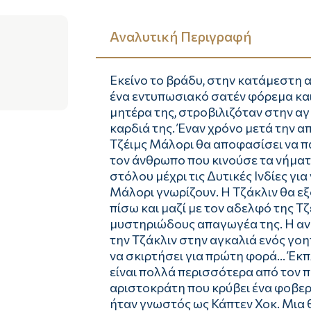
Αναλυτική Περιγραφή
Εκείνο το βράδυ, στην κατάμεστη 
ένα εντυπωσιακό σατέν φόρεμα και
μητέρα της, στροβιλιζόταν στην α
καρδιά της. Έναν χρόνο μετά την α
Τζέιμς Μάλορι θα αποφασίσει να π
τον άνθρωπο που κινούσε τα νήματα
στόλου μέχρι τις Δυτικές Ινδίες για
Μάλορι γνωρίζουν. Η Τζάκλιν θα εξ
πίσω και μαζί με τον αδελφό της Τ
μυστηριώδους απαγωγέα της. Η ανα
την Τζάκλιν στην αγκαλιά ενός γοη
να σκιρτήσει για πρώτη φορά... Έκ
είναι πολλά περισσότερα από τον π
αριστοκράτη που κρύβει ένα φοβερ
ήταν γνωστός ως Κάπτεν Χοκ. Μια