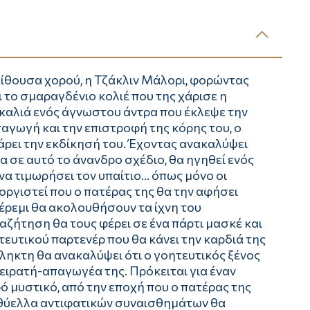
αίθουσα χορού, η Τζάκλιν Μάλορι, φορώντας
 το σμαραγδένιο κολιέ που της χάρισε η
γκαλιά ενός άγνωστου άντρα που έκλεψε την
παγωγή και την επιστροφή της κόρης του, ο
άρει την εκδίκησή του. Έχοντας ανακαλύψει
 σε αυτό το άνανδρο σχέδιο, θα ηγηθεί ενός
 να τιμωρήσει τον υπαίτιο... όπως μόνο οι
οργιστεί που ο πατέρας της θα την αφήσει
ζέρεμι θα ακολουθήσουν τα ίχνη του
ζήτηση θα τους φέρει σε ένα πάρτι μασκέ και
τευτικού παρτενέρ που θα κάνει την καρδιά της
πληκτη θα ανακαλύψει ότι ο γοητευτικός ξένος
ειρατή-απαγωγέα της. Πρόκειται για έναν
ό μυστικό, από την εποχή που ο πατέρας της
 θύελλα αντιφατικών συναισθημάτων θα