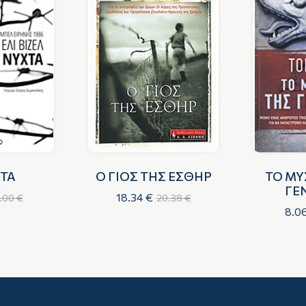
ΧΤΑ
Ο ΓΙΟΣ ΤΗΣ ΕΣΘΗΡ
ΤΟ ΜΥ
ΓΕ
18.34 €
.00 €
20.38 €
8.0