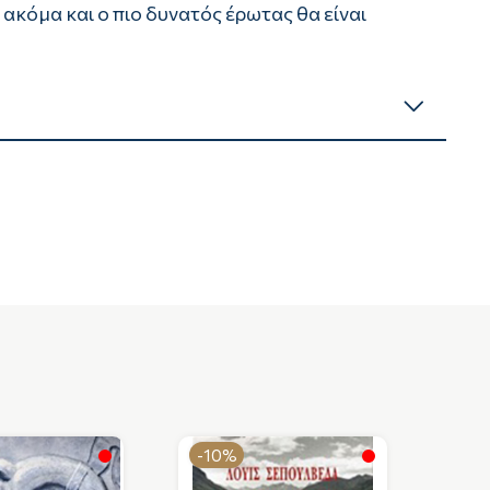
 ακόμα και ο πιο δυνατός έρωτας θα είναι
-10%
-1