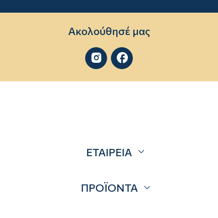
Ακολούθησέ μας


ΕΤΑΙΡΕΙΑ
Σχετικά
ΠΡΟΪΟΝΤΑ
Επικοινωνία
Blog
Προσφορές