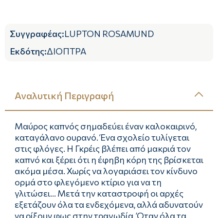
Συγγραφέας
:
LUPTON ROSAMUND
Εκδότης
:
ΔΙΟΠΤΡΑ
Αναλυτική Περιγραφή
Μαύρος καπνός σημαδεύει έναν καλοκαιρινό,
καταγάλανο ουρανό. Ένα σχολείο τυλίγεται
στις φλόγες. Η Γκρέις βλέπει από μακριά τον
καπνό και ξέρει ότι η έφηβη κόρη της βρίσκεται
ακόμα μέσα. Χωρίς να λογαριάσει τον κίνδυνο
ορμά στο φλεγόμενο κτίριο για να τη
γλιτώσει... Μετά την καταστροφή οι αρχές
εξετάζουν όλα τα ενδεχόμενα, αλλά αδυνατούν
να ρίξουν φως στην τραγωδία. Όταν όλα τα