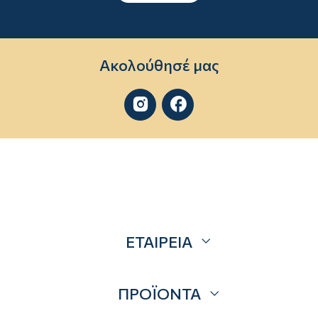
Ακολούθησέ μας


ΕΤΑΙΡΕΙΑ
Σχετικά
ΠΡΟΪΟΝΤΑ
Επικοινωνία
Blog