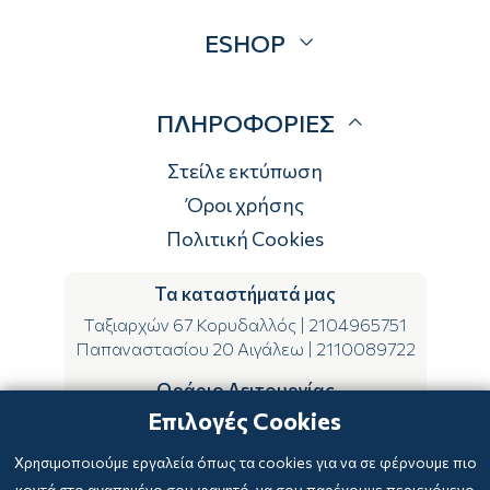
Προσφορές
ESHOP
Brands
Λογαριασμός
ΠΛΗΡΟΦΟΡΙΕΣ
Τρόποι αποστολής
Τρόποι πληρωμής
Στείλε εκτύπωση
Επιστροφές
Όροι χρήσης
Πολιτική Cookies
Τα καταστήματά μας
Ταξιαρχών 67 Κορυδαλλός
|
2104965751
Παπαναστασίου 20 Αιγάλεω
|
2110089722
Ωράριο Λειτουργίας
Επιλογές Cookies
ΔΕ-ΤΕ-ΣΑ 09:00-15:00
ΤΡ-ΠΕ-ΠΑ 09:00-14:00 & 17:00-21:00
Χρησιμοποιούμε εργαλεία όπως τα cookies για να σε φέρνουμε πιο
κοντά στο αγαπημένο σου φαγητό, να σου παρέχουμε περιεχόμενο