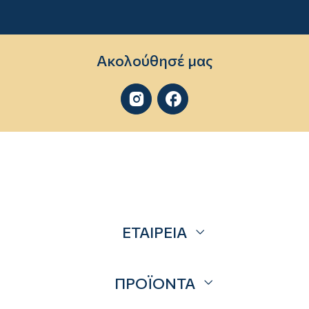
Ακολούθησέ μας


ΕΤΑΙΡΕΙΑ
Σχετικά
ΠΡΟΪΟΝΤΑ
Επικοινωνία
Blog