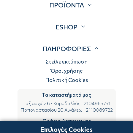
ΠΡΟΪΟΝΤΑ
Επικοινωνία
Blog
Προσφορές
ESHOP
Brands
Λογαριασμός
ΠΛΗΡΟΦΟΡΙΕΣ
Τρόποι αποστολής
Τρόποι πληρωμής
Στείλε εκτύπωση
Επιστροφές
Όροι χρήσης
Πολιτική Cookies
Τα καταστήματά μας
Ταξιαρχών 67 Κορυδαλλός
|
2104965751
Παπαναστασίου 20 Αιγάλεω
|
2110089722
Ωράριο Λειτουργίας
Επιλογές Cookies
ΔΕ-ΤΕ-ΣΑ 09:00-15:00