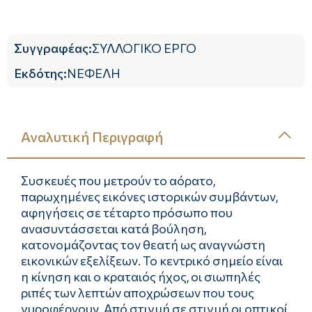
Συγγραφέας
:
ΣΥΛΛΟΓΙΚΟ ΕΡΓΟ
Εκδότης
:
ΝΕΦΕΛΗ
Αναλυτική Περιγραφή
Συσκευές που μετρούν το αόρατο,
παρωχημένες εικόνες ιστορικών συμβάντων,
αφηγήσεις σε τέταρτο πρόσωπο που
ανασυντάσσεται κατά βούληση,
κατονομάζοντας τον θεατή ως αναγνώστη
εικονικών εξελίξεων. Το κεντρικό σημείο είναι
η κίνηση και ο κραταιός ήχος, oι σιωπηλές
ριπές των λεπτών αποχρώσεων που τους
γυροφέρνουν. Από στιγμή σε στιγμή οι οπτικοί