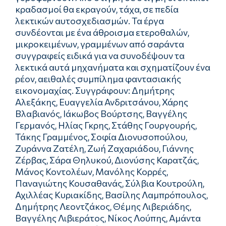
κραδασμοί θα εκραγούν, τάχα, σε πεδία
λεκτικών αυτοσχεδιασμών. Τα έργα
συνδέονται με ένα άθροισμα ετεροθαλών,
μικροκειμένων, γραμμένων από σαράντα
συγγραφείς ειδικά για να συνοδέψουν τα
λεκτικά αυτά μηχανήματα και σχηματίζουν ένα
ρέον, αειθαλές συμπίλημα φαντασιακής
εικονομαχίας. Συγγράφουν: Δημήτρης
Αλεξάκης, Ευαγγελία Ανδριτσάνου, Χάρης
Βλαβιανός, Ιάκωβος Βούρτσης, Βαγγέλης
Γερμανός, Ηλίας Γκρης, Στάθης Γουργουρής,
Τάκης Γραμμένος, Σοφία Διονυσοπούλου,
Ζυράννα Ζατέλη, Ζωή Ζαχαριάδου, Γιάννης
Ζέρβας, Σάρα Θηλυκού, Διονύσης Καρατζάς,
Μάνος Koντολέων, Μανόλης Κορρές,
Παναγιώτης Κουσαθανάς, Σύλβια Κουτρούλη,
Αχιλλέας Κυριακίδης, Βασίλης Λαμπρόπουλος,
Δημήτρης Λεοντζάκος, Θέμης Λιβεριάδης,
Βαγγέλης Λιβιεράτος, Νίκος Λούπης, Αμάντα