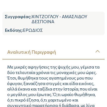
Συγγραφέας
:
ΧΙΝΤΖΟΓΛΟΥ - ΑΜΑΣΛΙΔΟΥ
ΔΕΣΠΟΙΝΑ
Εκδότης
:
ΕΡΩΔΙΟΣ
Αναλυτική Περιγραφή
Με μικρές αφηγήσεις της ψυχής μου, γέμισα τα
δύο τελευταία χρόνια τις μοναχικές μου ώρες.
Έτσι, θυμήθηκα τους αγαπημένους μου που
έφυγαν, ξαναέζησα στιγμές και είδα εικόνες,
αλλά έκανα και ταξίδια στην Ιστορία, που είναι
ο μεγάλος μου έρωτας. Ό,τι ωραίο θυμήθηκα,
ό,τι πικρό έζησα, ό,τι χαριτωμένο και
συγκινητικό παρατήρησα ή διάβασα, με λίγα