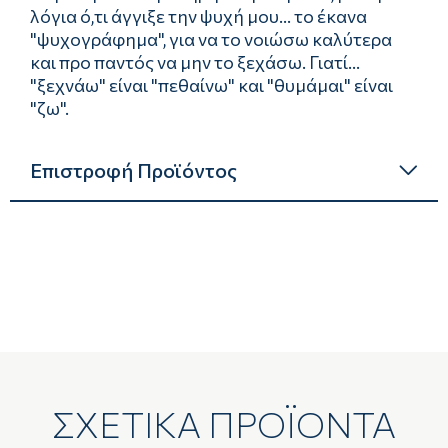
λόγια ό,τι άγγιξε την ψυχή μου... το έκανα
"ψυχογράφημα", για να το νοιώσω καλύτερα
και προ παντός να μην το ξεχάσω. Γιατί...
"ξεχνάω" είναι "πεθαίνω" και "θυμάμαι" είναι
"ζω".
Επιστροφή Προϊόντος
ΣΧΕΤΙΚΑ ΠΡΟΪΟΝΤΑ