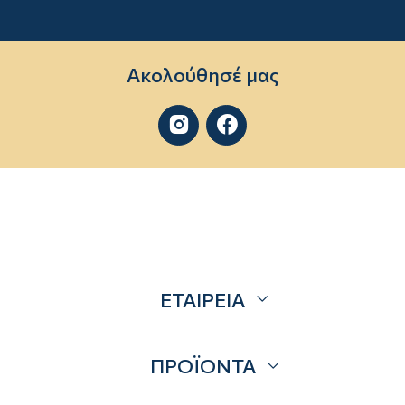
Ακολούθησέ μας


ΕΤΑΙΡΕΙΑ
Σχετικά
ΠΡΟΪΟΝΤΑ
Επικοινωνία
Blog