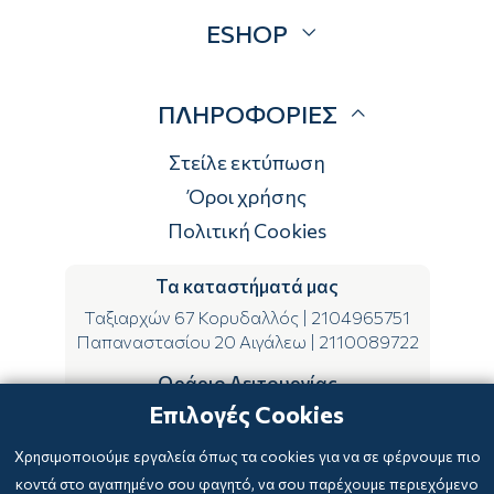
Προσφορές
ESHOP
Brands
Λογαριασμός
ΠΛΗΡΟΦΟΡΙΕΣ
Τρόποι αποστολής
Τρόποι πληρωμής
Στείλε εκτύπωση
Επιστροφές
Όροι χρήσης
Πολιτική Cookies
Τα καταστήματά μας
Ταξιαρχών 67 Κορυδαλλός
|
2104965751
Παπαναστασίου 20 Αιγάλεω
|
2110089722
Ωράριο Λειτουργίας
Επιλογές Cookies
ΔΕ-ΤΕ-ΣΑ 09:00-15:00
ΤΡ-ΠΕ-ΠΑ 09:00-14:00 & 17:00-21:00
Χρησιμοποιούμε εργαλεία όπως τα cookies για να σε φέρνουμε πιο
κοντά στο αγαπημένο σου φαγητό, να σου παρέχουμε περιεχόμενο