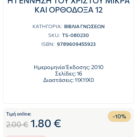
Η ΓΕΝΝΗΣΗ ΤΟΥ ΧΡΙΣΤΟΥ ΜΙΚΡΑ
ΚΑΙ ΟΡΘΟΔΟΞΑ 12
ΚΑΤΗΓΟΡΙΑ:
ΒΙΒΛΙΑ ΓΝΩΣΕΩΝ
SKU:
TS-080230
ISBN:
9789609455923
Ημερομηνία Έκδοσης:
2010
Σελίδες:
16
Διαστάσεις:
11Χ11Χ0
Τιμή online:
-
10
%
1.80 €
2.00 €