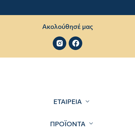
Ακολούθησέ μας


ΕΤΑΙΡΕΙΑ
Σχετικά
ΠΡΟΪΟΝΤΑ
Επικοινωνία
Blog