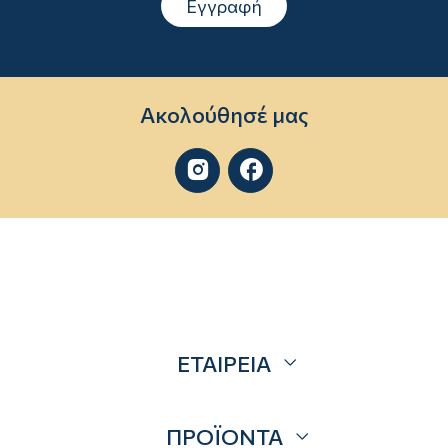
Εγγραφή
Ακολούθησέ μας


ΕΤΑΙΡΕΙΑ
Σχετικά
ΠΡΟΪΟΝΤΑ
Επικοινωνία