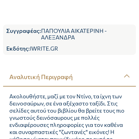
Συγγραφέας
:
ΠΑΠΟΥΛΙΑ ΑΙΚΑΤΕΡΙΝΗ -
ΑΛΕΞΑΝΔΡΑ
Εκδότης
:
IWRITE.GR
Αναλυτική Περιγραφή
Ακολουθήστε, µαζί µε τον Ντίνο, τα ίχνη των
δεινοσαύρων, σε ένα αξέχαστο ταξίδι. Στις
σελίδες αυτού του βιβλίου θα βρείτε τους πιο
γνωστούς δεινόσαυρους µε πολλές
ενδιαφέρουσες πληροφορίες για τον καθένα
και συναρπαστικές "ζωντανές" εικόνες! Η