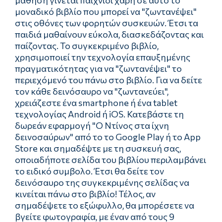
µάθηση γίνεται παιχνίδι χάρη σε αυτό το
µοναδικό βιβλίο που µπορεί να "ζωντανέψει"
στις οθόνες των φορητών συσκευών. Έτσι τα
παιδιά µαθαίνουν εύκολα, διασκεδάζοντας και
παίζοντας. Το συγκεκριµένο βιβλίο,
χρησιµοποιεί την τεχνολογία επαυξηµένης
πραγµατικότητας για να "ζωντανέψει" το
περιεχόµενό του πάνω στο βιβλίο. Για να δείτε
τον κάθε δεινόσαυρο να "ζωντανεύει",
χρειάζεστε ένα smartphone ή ένα tablet
τεχνολογίας Android ή iOS. Κατεβάστε τη
δωρεάν εφαρµογή "Ο Ντίνος στα ίχνη
δεινοσαύρων" από το το Google Play ή το App
Store και σηµαδέψτε µε τη συσκευή σας,
οποιαδήποτε σελίδα του βιβλίου περιλαµβάνει
το ειδικό συµβολο. Έτσι θα δείτε τον
δεινόσαυρο της συγκεκριµένης σελίδας να
κινείται πάνω στο βιβλίο! Τέλος, αν
σηµαδέψετε το εξώφυλλο, θα µπορέσετε να
βγείτε φωτογραφία, µε έναν από τους 9