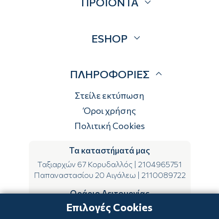
ΠΡΟΪΟΝΤΑ
Επικοινωνία
Blog
Προσφορές
ESHOP
Brands
Λογαριασμός
ΠΛΗΡΟΦΟΡΙΕΣ
Τρόποι αποστολής
Τρόποι πληρωμής
Στείλε εκτύπωση
Επιστροφές
Όροι χρήσης
Πολιτική Cookies
Τα καταστήματά μας
Ταξιαρχών 67 Κορυδαλλός
|
2104965751
Παπαναστασίου 20 Αιγάλεω
|
2110089722
Ωράριο Λειτουργίας
Επιλογές Cookies
ΔΕ-ΤΕ-ΣΑ 09:00-15:00
ΤΡ-ΠΕ-ΠΑ 09:00-14:00 & 17:00-21:00