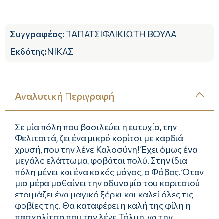
Συγγραφέας
:
ΠΑΠΑΤΣΙΦΛΙΚΙΩΤΗ ΒΟΥΛΑ
Εκδότης
:
ΝΙΚΑΣ
Αναλυτική Περιγραφή
Σε μία πόλη που βασιλεύει η ευτυχία, την
Φελιτσιτά, ζει ένα μικρό κορίτσι με καρδιά
χρυσή, που την λένε Καλοσύνη! Έχει όμως ένα
μεγάλο ελάττωμα, φοβάται πολύ. Στην ίδια
πόλη μένει και ένα κακός μάγος, ο Φόβος. Όταν
μια μέρα μαθαίνει την αδυναμία του κοριτσιού
ετοιμάζει ένα μαγικό ξόρκι και καλεί όλες τις
φοβίες της. Θα καταφέρει η καλή της φίλη η
πασχαλίτσα που την λένε Τόλμη, να την