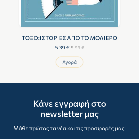
ΤΟΞΟ:ΙΣΤΟΡΙΕΣ ΑΠΟ ΤΟ ΜΟΛΙΕΡΟ
Κ
5.39 €
5.99 €
Αγορά
Κάνε εγγραφή στο
newsletter μας
Μάθε πρώτος τα νέα και τις προσφορές μας!