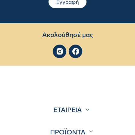
Εγγραφή
Ακολούθησέ μας


ΕΤΑΙΡΕΙΑ
Σχετικά
ΠΡΟΪΟΝΤΑ
Επικοινωνία