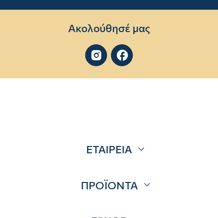
Ακολούθησέ μας


ΕΤΑΙΡΕΙΑ
Σχετικά
ΠΡΟΪΟΝΤΑ
Επικοινωνία
Blog
Προσφορές