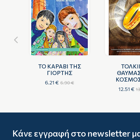
ΝΑ
ΤΟ ΚΑΡΑΒΙ ΤΗΣ
ΤΟΛΚΙ
ΤΗ
ΓΙΟΡΤΗΣ
ΘΑΥΜΑ
ΡΕΣ
ΚΟΣΜΟΣ
6.21 €
6.90 €
ΜΕΣΗΣ
12.51 €
1
Κάνε εγγραφή στο newsletter μ