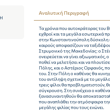
Αναλυτική Περιγραφή
ΝΗ
Τα χρόνια που αυτοκράτορας του Βυ
εχθροί και τα μεγάλα εσωτερικά 
στην Κωνσταντινούπολη δύσκολη κ
καιρούς αποφασίζουν να ταξιδέψου
Στρυμονικό της Μακεδονίας: ο Στ
ονειρεύεται να γίνει αξιωματικός,
ποθεί να μελετήσει και να πλουτίσε
Πόλης, και ο Αστέριος Ορφανός, που
του. Στην Πόλη ο καθένας θα κυνηγ
του αντίληψη σχετικά με το μεγάλ
τρεις φίλοι θα προβληματιστούν, θ
σύγκρουση. Στη συνέχεια ο καθένα
ξανασυναντηθούν θα αποκατασταθε
που αναπλάθει την ατμόσφαιρα της 
μεγάλης φιλίας που τους ενώνει.