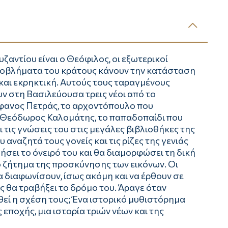
ζαντίου είναι ο Θεόφιλος, οι εξωτερικοί
προβλήματα του κράτους κάνουν την κατάσταση
αι εκρηκτική. Αυτούς τους ταραγμένους
ν στη Βασιλεύουσα τρεις νέοι από το
έφανος Πετράς, το αρχοντόπουλο που
 ο Θεόδωρος Καλομάτης, το παπαδοπαίδι που
ι τις γνώσεις του στις μεγάλες βιβλιοθήκες της
 αναζητά τους γονείς και τις ρίζες της γενιάς
ήσει το όνειρό του και θα διαμορφώσει τη δική
ο ζήτημα της προσκύνησης των εικόνων. Οι
α διαφωνίσουν, ίσως ακόμη και να έρθουν σε
ς θα τραβήξει το δρόμο του. Άραγε όταν
ί η σχέση τους; Ένα ιστορικό μυθιστόρημα
εποχής, μια ιστορία τριών νέων και της