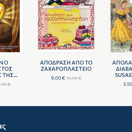
Ν Ο
ΑΠΟΔΡΑΣΗ ΑΠΟ ΤΟ
ΑΠΟΛΑ
ΣΤΟΣ
ΖΑΧΑΡΟΠΛΑΣΤΕΙΟ
ΔΙΑΒ
 ΤΗΣ
SUSAE
9.00 €
10.00 €
 ΓΗΣ
Τ
3.5
3.90 €
ας