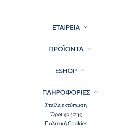
ΕΤΑΙΡΕΙΑ
Σχετικά
ΠΡΟΪΟΝΤΑ
Επικοινωνία
Blog
Προσφορές
ESHOP
Brands
Λογαριασμός
ΠΛΗΡΟΦΟΡΙΕΣ
Τρόποι αποστολής
Τρόποι πληρωμής
Στείλε εκτύπωση
Επιστροφές
Όροι χρήσης
Πολιτική Cookies