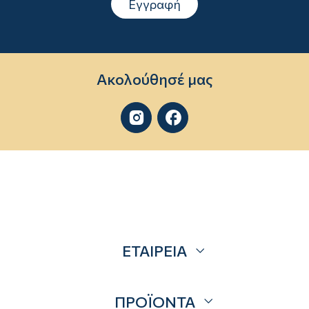
Εγγραφή
Ακολούθησέ μας


ΕΤΑΙΡΕΙΑ
Σχετικά
ΠΡΟΪΟΝΤΑ
Επικοινωνία