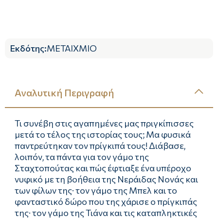
Εκδότης
:
ΜΕΤΑΙΧΜΙΟ
Αναλυτική Περιγραφή
Τι συνέβη στις αγαπημένες μας πριγκίπισσες
μετά το τέλος της ιστορίας τους; Μα φυσικά
παντρεύτηκαν τον πρίγκιπά τους! Διάβασε,
λοιπόν, τα πάντα για τον γάμο της
Σταχτοπούτας και πώς έφτιαξε ένα υπέροχο
νυφικό με τη βοήθεια της Νεράιδας Νονάς και
των φίλων της· τον γάμο της Μπελ και το
φανταστικό δώρο που της χάρισε ο πρίγκιπάς
της· τον γάμο της Τιάνα και τις καταπληκτικές