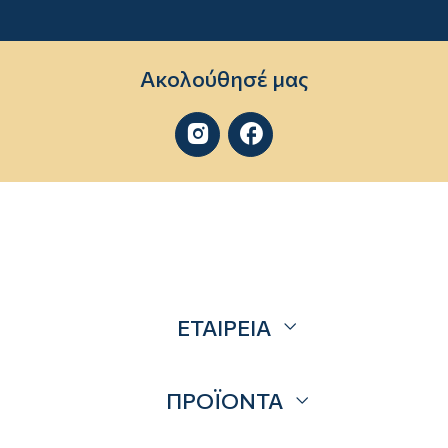
Ακολούθησέ μας


ΕΤΑΙΡΕΙΑ
Σχετικά
ΠΡΟΪΟΝΤΑ
Επικοινωνία
Blog
Προσφορές