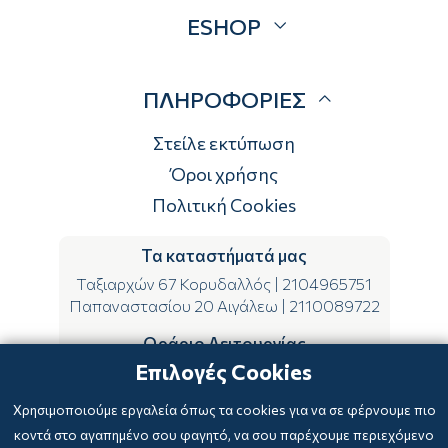
ESHOP
Brands
Λογαριασμός
ΠΛΗΡΟΦΟΡΙΕΣ
Τρόποι αποστολής
Τρόποι πληρωμής
Στείλε εκτύπωση
Επιστροφές
Όροι χρήσης
Πολιτική Cookies
Τα καταστήματά μας
Ταξιαρχών 67 Κορυδαλλός
|
2104965751
Παπαναστασίου 20 Αιγάλεω
|
2110089722
Ωράριο Λειτουργίας
Επιλογές Cookies
ΔΕ-ΤΕ-ΣΑ 09:00-15:00
ΤΡ-ΠΕ-ΠΑ 09:00-14:00 & 17:00-21:00
Χρησιμοποιούμε εργαλεία όπως τα cookies για να σε φέρνουμε πιο
κοντά στο αγαπημένο σου φαγητό, να σου παρέχουμε περιεχόμενο