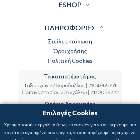
ESHOP
Brands
Λογαριασμός
ΠΛΗΡΟΦΟΡΙΕΣ
Τρόποι αποστολής
Τρόποι πληρωμής
Στείλε εκτύπωση
Επιστροφές
Όροι χρήσης
Πολιτική Cookies
Τα καταστήματά μας
Ταξιαρχών 67 Κορυδαλλός
|
2104965751
Παπαναστασίου 20 Αιγάλεω
|
2110089722
Ωράριο Λειτουργίας
Επιλογές Cookies
ΔΕ-ΤΕ-ΣΑ 09:00-15:00
ΤΡ-ΠΕ-ΠΑ 09:00-14:00 & 17:00-21:00
Χρησιμοποιούμε εργαλεία όπως τα cookies για να σε φέρνουμε πιο
κοντά στο αγαπημένο σου φαγητό, να σου παρέχουμε περιεχόμενο