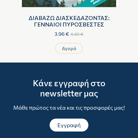
ΔΙΑΒΑΖΩ ΔΙΑΣΚΕΔΑΖΟΝΤΑΣ:
Α
ΓΕΝΝΑΙΟΙ ΠΥΡΟΣΒΕΣΤΕΣ
3.96 €
4.40 €
Αγορά
Κάνε εγγραφή στο
newsletter μας
Μάθε πρώτος τα νέα και τις προσφορές μας!
Εγγραφή