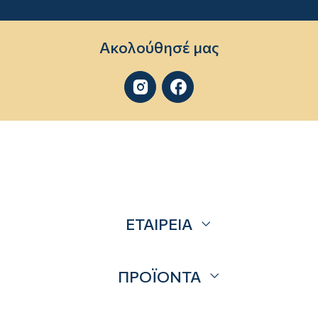
Ακολούθησέ μας


ΕΤΑΙΡΕΙΑ
Σχετικά
ΠΡΟΪΟΝΤΑ
Επικοινωνία
Blog
Προσφορές