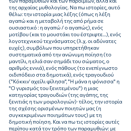
των παραμυθιών και των παροιμιών, αλλά και
της αρχαίας μυθολογίας. Να πω ιστορίες, αυτό
θέλω: την ιστορία μιας λέξης (όπως η λέξη
αγαπώ και η μεταβολή της από ρήμα σε
ουσιαστικό : η αγαπώ / ο αγαπώς), ενός
μοτίβου (και το μουστάκι του έστριφτε...), ενός
λογοτεχνικού τεχνάσματος (λ.χ. οι αδύνατες
ευχές), συμβόλων που υπηρετήθηκαν
συστηματικά από την ανώνυμη ποίηση (το
μαντίλι, η ελιά σαν σημάδι του σώματος, ο
αριθμός εννιά), ενός πάθους (το ενεπίγνωστο
οιδιπόδειο στα δημοτικά), ενός τραγουδιού
("Κόκκιν’ αχείλι φίλησα", "Η μάνα η φόνισσα" η
"Ο γυρισμός του ξενιτεμένου") η μιας
κατηγορίας τραγουδιών (της αγάπης, της
ξενιτιάς η των μοιρολογιών)· τέλος, την ιστορία
της σχέσης ορισμένων ποιητών μας (η
συγκεκριμένων ποιημάτων τους) με τη
δημοτική ποίηση. Και να πω τις ιστορίες αυτές
περίπου κατά τον τρόπο των παραμυθιών: με