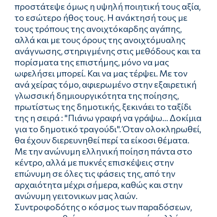
προστάτεψε όμως η υψηλή ποιητική τους αξία,
το εσώτερο ήθος τους. Η ανάκτησή τους με
τους τρόπους της ανοιχτόκαρδης αγάπης,
αλλά και με τους όρους της ανοιχτόμυαλης
ανάγνωσης, στηριγμένης στις μεθόδους και τα
πορίσματα της επιστήμης, μόνο να μας
ωφελήσει μπορεί. Και να μας τέρψει. Με τον
ανά χείρας τόμο, αφιερωμένο στην εξαιρετική
γλωσσική δημιουργικότητα της ποίησης,
πρωτίστως της δημοτικής, ξεκινάει το ταξίδι
της η σειρά : "Πιάνω γραφή να γράψω... Δοκίμια
για το δημοτικό τραγούδι". Όταν ολοκληρωθεί,
θα έχουν διερευνηθεί περί τα είκοσι θέματα.
Με την ανώνυμη ελληνική ποίηση πάντα στο
κέντρο, αλλά με πυκνές επισκέψεις στην
επώνυμη σε όλες τις φάσεις της, από την
αρχαιότητα μέχρι σήμερα, καθώς και στην
ανώνυμη γειτονικων μας λαών.
Συντροφοδότης ο κόσμος των παραδόσεων,