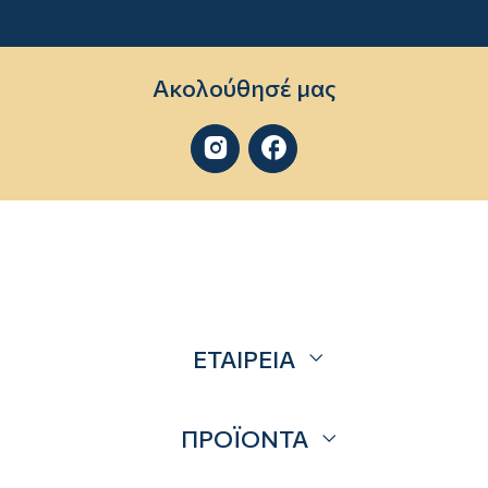
Ακολούθησέ μας


ΕΤΑΙΡΕΙΑ
Σχετικά
ΠΡΟΪΟΝΤΑ
Επικοινωνία
Blog
Προσφορές