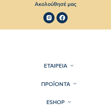
Ακολούθησέ μας


ΕΤΑΙΡΕΙΑ
Σχετικά
ΠΡΟΪΟΝΤΑ
Επικοινωνία
Blog
Προσφορές
ESHOP
Brands