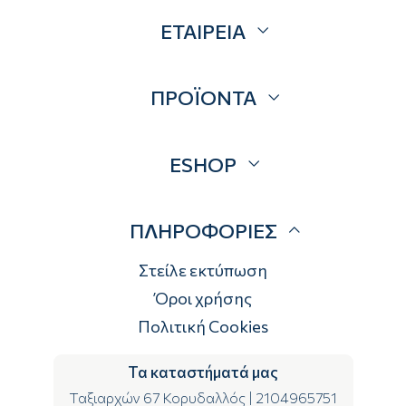
ΕΤΑΙΡΕΙΑ
Σχετικά
ΠΡΟΪΟΝΤΑ
Επικοινωνία
Blog
Προσφορές
ESHOP
Brands
Λογαριασμός
ΠΛΗΡΟΦΟΡΙΕΣ
Τρόποι αποστολής
Τρόποι πληρωμής
Στείλε εκτύπωση
Επιστροφές
Όροι χρήσης
Πολιτική Cookies
Τα καταστήματά μας
Ταξιαρχών 67 Κορυδαλλός
|
2104965751