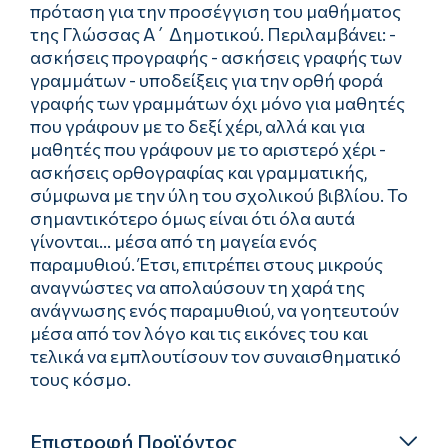
πρόταση για την προσέγγιση του µαθήµατος
της Γλώσσας Α΄ Δηµοτικού. Περιλαµβάνει: -
ασκήσεις προγραφής - ασκήσεις γραφής των
γραµµάτων - υποδείξεις για την ορθή φορά
γραφής των γραµµάτων όχι µόνο για µαθητές
που γράφουν µε το δεξί χέρι, αλλά και για
µαθητές που γράφουν µε το αριστερό χέρι -
ασκήσεις ορθογραφίας και γραμματικής,
σύµφωνα µε την ύλη του σχολικού βιβλίου. Το
σηµαντικότερο όµως είναι ότι όλα αυτά
γίνονται... µέσα από τη µαγεία ενός
παραµυθιού. Έτσι, επιτρέπει στους µικρούς
αναγνώστες να απολαύσουν τη χαρά της
ανάγνωσης ενός παραµυθιού, να γοητευτούν
µέσα από τον λόγο και τις εικόνες του και
τελικά να εµπλουτίσουν τον συναισθηµατικό
τους κόσµο.
Επιστροφή Προϊόντος