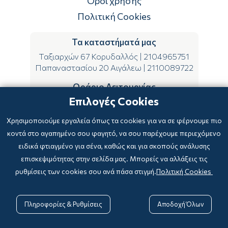
Όροι χρήσης
Πολιτική Cookies
Τα καταστήματά μας
Ταξιαρχών 67 Κορυδαλλός
|
2104965751
Παπαναστασίου 20 Αιγάλεω
|
2110089722
Ωράριο Λειτουργίας
Επιλογές Cookies
ΔΕ-ΤΕ-ΣΑ 09:00-15:00
ΤΡ-ΠΕ-ΠΑ 09:00-14:00 & 17:00-21:00
Χρησιμοποιούμε εργαλεία όπως τα cookies για να σε φέρνουμε πιο
κοντά στο αγαπημένο σου φαγητό, να σου παρέχουμε περιεχόμενο
ειδικά φτιαγμένο για σένα, καθώς και για σκοπούς ανάλυσης
επισκεψιμότητας στην σελίδα μας. Μπορείς να αλλάξεις τις
ρυθμίσεις των cookies σου ανά πάσα στιγμή.
Πολιτική Cookies
Copyright © 2024
-2026 biblioxarteboriki.gr

Powered by
|
Developed with

Πληροφορίες & Ρυθμίσεις
Αποδοχή Όλων