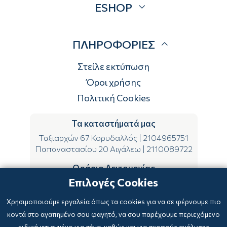
ESHOP
Brands
Λογαριασμός
ΠΛΗΡΟΦΟΡΙΕΣ
Τρόποι αποστολής
Τρόποι πληρωμής
Στείλε εκτύπωση
Επιστροφές
Όροι χρήσης
Πολιτική Cookies
Τα καταστήματά μας
Ταξιαρχών 67 Κορυδαλλός
|
2104965751
Παπαναστασίου 20 Αιγάλεω
|
2110089722
Ωράριο Λειτουργίας
Επιλογές Cookies
ΔΕ-ΤΕ-ΣΑ 09:00-15:00
ΤΡ-ΠΕ-ΠΑ 09:00-14:00 & 17:00-21:00
Χρησιμοποιούμε εργαλεία όπως τα cookies για να σε φέρνουμε πιο
κοντά στο αγαπημένο σου φαγητό, να σου παρέχουμε περιεχόμενο
ειδικά φτιαγμένο για σένα, καθώς και για σκοπούς ανάλυσης