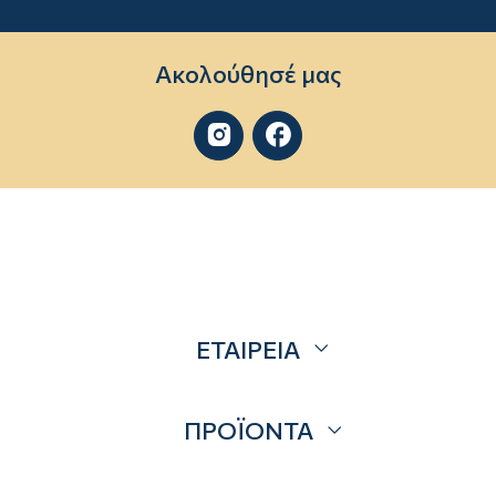
Ακολούθησέ μας


ΕΤΑΙΡΕΙΑ
Σχετικά
ΠΡΟΪΟΝΤΑ
Επικοινωνία
Blog
Προσφορές