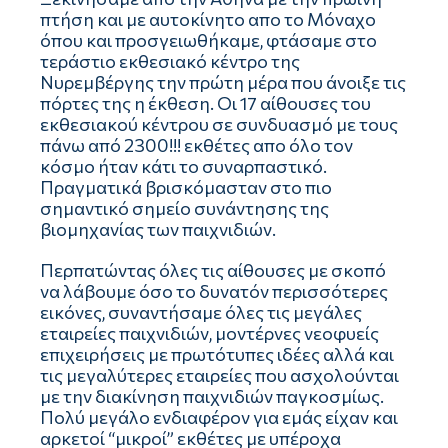
πτήση και με αυτοκίνητο απο το Μόναχο
όπου και προσγειωθήκαμε, φτάσαμε στο
τεράστιο εκθεσιακό κέντρο της
Νυρεμβέργης την πρώτη μέρα που άνοιξε τις
πόρτες της η έκθεση. Οι 17 αίθουσες του
εκθεσιακού κέντρου σε συνδυασμό με τους
πάνω από 2300!!! εκθέτες απο όλο τον
κόσμο ήταν κάτι το συναρπαστικό.
Πραγματικά βρισκόμασταν στο πιο
σημαντικό σημείο συνάντησης της
βιομηχανίας των παιχνιδιών.
Περπατώντας όλες τις αίθουσες με σκοπό
να λάβουμε όσο το δυνατόν περισσότερες
εικόνες, συναντήσαμε όλες τις μεγάλες
εταιρείες παιχνιδιών, μοντέρνες νεοφυείς
επιχειρήσεις με πρωτότυπες ιδέες αλλά και
τις μεγαλύτερες εταιρείες που ασχολούνται
με την διακίνηση παιχνιδιών παγκοσμίως.
Πολύ μεγάλο ενδιαφέρον για εμάς είχαν και
αρκετοί “μικροί” εκθέτες με υπέροχα