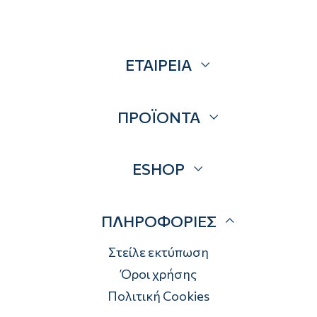
ΕΤΑΙΡΕΙΑ
Σχετικά
ΠΡΟΪΟΝΤΑ
Επικοινωνία
Blog
Προσφορές
ESHOP
Brands
Λογαριασμός
ΠΛΗΡΟΦΟΡΙΕΣ
Τρόποι αποστολής
Τρόποι πληρωμής
Στείλε εκτύπωση
Επιστροφές
Όροι χρήσης
Πολιτική Cookies