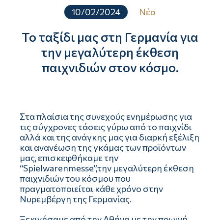
10/02/2024
Νέα
Το ταξίδι μας στη Γερμανία για
την μεγαλύτερη έκθεση
παιχνιδιών στον κόσμο.
Στα πλαίσια της συνεχούς ενημέρωσης για
τις σύγχρονες τάσεις γύρω από το παιχνίδι
αλλά και της ανάγκης μας για διαρκή εξέλιξη
και ανανέωση της γκάμας των προϊόντων
μας, επισκεφθήκαμε την
“Spielwarenmesse”,την μεγαλύτερη έκθεση
παιχνιδιών του κόσμου που
πραγματοποιείται κάθε χρόνο στην
Νυρεμβέργη της Γερμανίας.
Ξεκινήσαμε από την Αθήνα με την πρωινή