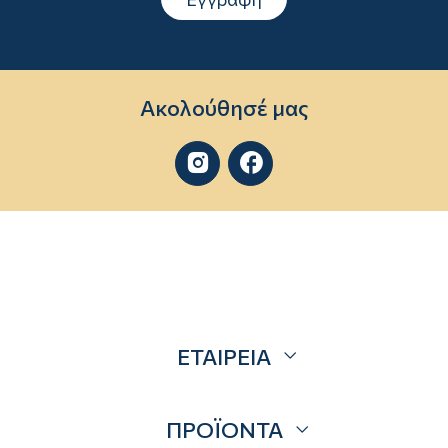
Ακολούθησέ μας


ΕΤΑΙΡΕΙΑ
Σχετικά
ΠΡΟΪΟΝΤΑ
Επικοινωνία