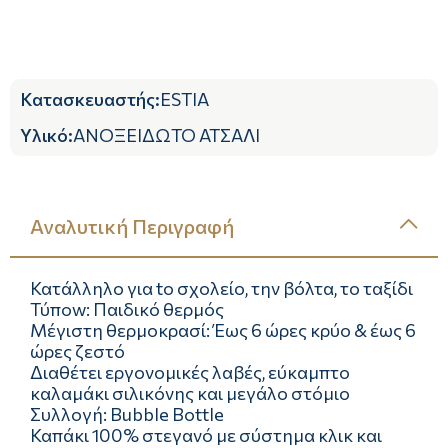
Κατασκευαστής
:
ESTIA
Υλικό
:
ΑΝΟΞΕΙΔΩΤΟ ΑΤΣΑΛΙ
Αναλυτική Περιγραφή
Κατάλληλο για tο σχολείο, την βόλτα, το ταξίδι
Τύποw: Παιδικό θερμός
Μέγιστη θερμοκρασί: Έως 6 ώρες κρύο & έως 6
ώρες ζεστό
Διαθέτει εργονομικές λαβές, εύκαμπτο
καλαμάκι σιλικόνης και μεγάλο στόμιο
Συλλογή: Bubble Bottle
Καπάκι 100% στεγανό με σύστημα κλικ και